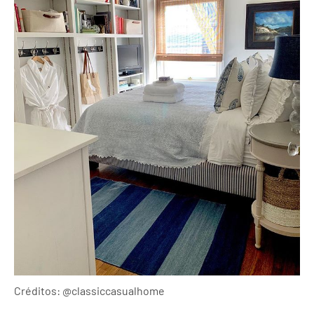
Créditos: @classiccasualhome