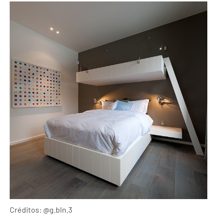
Créditos: @g.bln.3