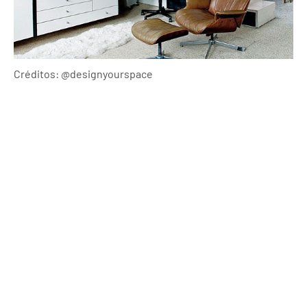
Créditos: @designyourspace