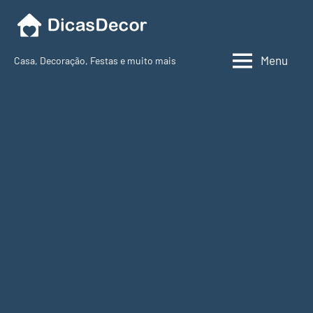
Pular
para
o
Menu
Casa, Decoração, Festas e muito mais
conteúdo
Dicas
Decor