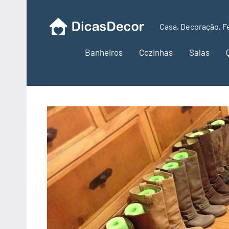
Pular
para
Casa, Decoração, F
Dicas
o
conteúdo
Banheiros
Cozinhas
Salas
Decor