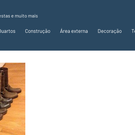
estas e muito mais
Quartos
Construção
Área externa
Decoração
T