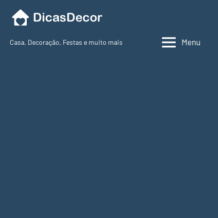
Pular
para
o
Menu
Casa, Decoração, Festas e muito mais
conteúdo
Dicas
Decor