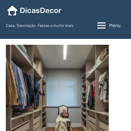
Pular
para
o
Menu
Casa, Decoração, Festas e muito mais
conteúdo
Dicas
Decor