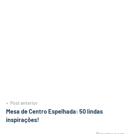
Navegação
Post anterior
Mesa de Centro Espelhada: 50 lindas
de
inspirações!
Post
Próximo post