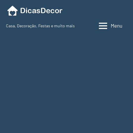
Pular
para
o
Menu
Casa, Decoração, Festas e muito mais
conteúdo
Dicas
Decor