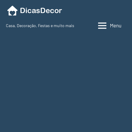
Pular
para
o
Menu
Casa, Decoração, Festas e muito mais
conteúdo
Dicas
Decor