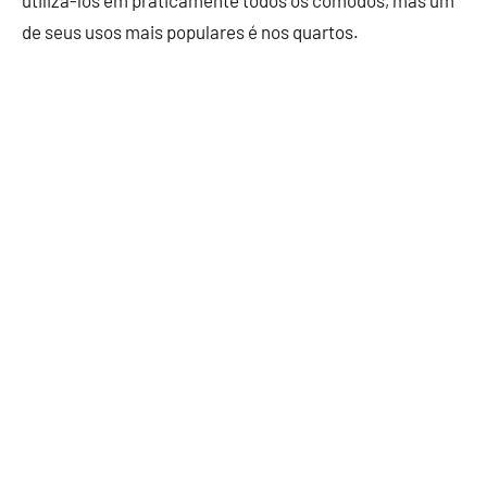
utilizá-los em praticamente todos os cômodos, mas um
de seus usos mais populares é nos quartos.