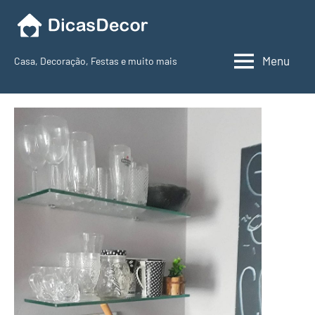
Pular
para
o
Menu
Casa, Decoração, Festas e muito mais
conteúdo
Dicas
Decor