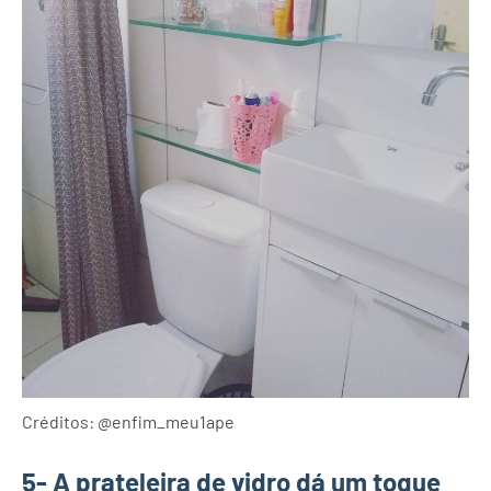
Créditos: @enfim_meu1ape
5- A prateleira de vidro dá um toque