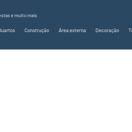
estas e muito mais
Quartos
Construção
Área externa
Decoração
T