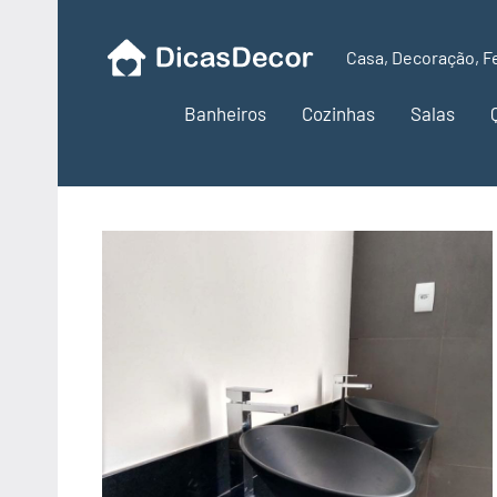
Pular
para
Casa, Decoração, F
Dicas
o
conteúdo
Banheiros
Cozinhas
Salas
Decor