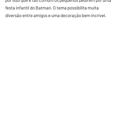
por isso que é tão comum os pequenos pedirem por uma
festa infantil do Batman. O tema possibilita muita
diversão entre amigos e uma decoração bem incrível.