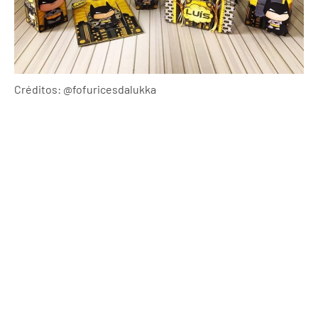
Créditos: @fofuricesdalukka