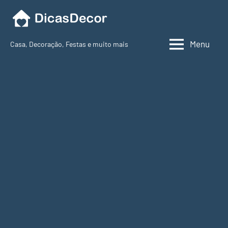
Pular
para
o
Menu
Casa, Decoração, Festas e muito mais
conteúdo
Dicas
Decor