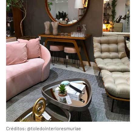
Créditos: @toledointerioresmuriae