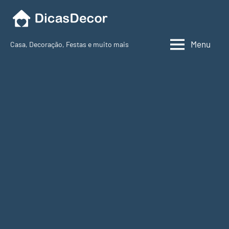
Pular
para
o
Menu
Casa, Decoração, Festas e muito mais
conteúdo
Dicas
Decor