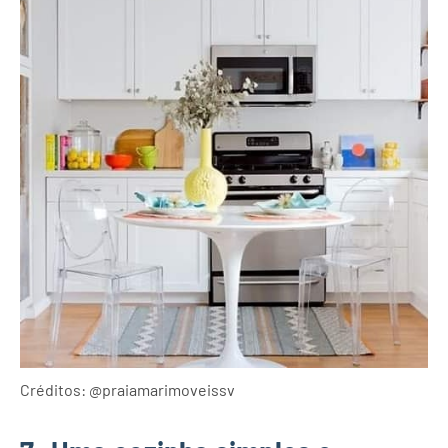
Créditos: @praiamarimoveissv