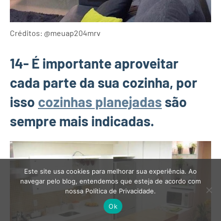
Créditos: @meuap204mrv
14- É importante aproveitar
cada parte da sua cozinha, por
isso
cozinhas planejadas
são
sempre mais indicadas.
Este site usa cookies para melhorar sua experiência. Ao
navegar pelo blog, entendemos que esteja de acordo com
nossa Política de Privacidade.
Ok