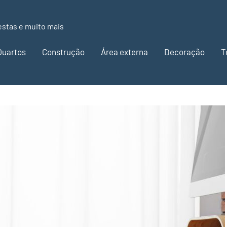
estas e muito mais
Quartos
Construção
Área externa
Decoração
T