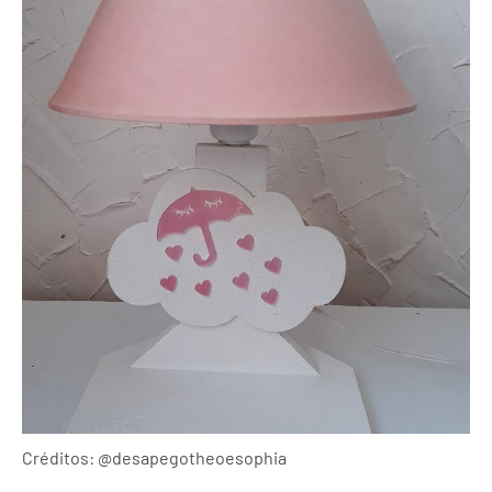
Créditos: @desapegotheoesophia