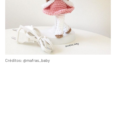
Créditos: @mafras_baby