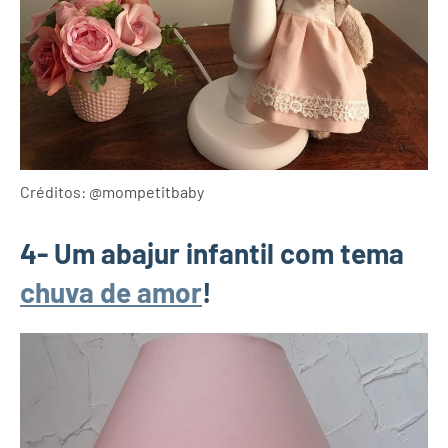
Créditos: @mompetitbaby
4- Um abajur infantil com tema
chuva de amor
!